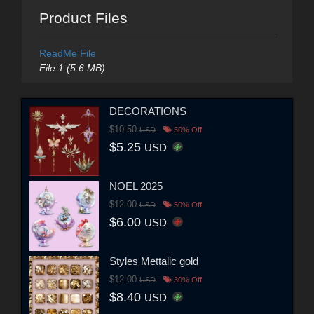
Product Files
ReadMe File
File 1 (5.6 MB)
DECORATIONS
$10.50
USD
50% Off
$5.25
USD
NOEL 2025
$12.00
USD
50% Off
$6.00
USD
Styles Mettalic gold
$12.00
USD
30% Off
$8.40
USD