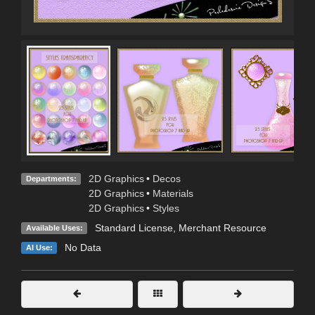
2D Graphics
•
Decos
Departments:
2D Graphics
•
Materials
2D Graphics
•
Styles
Standard License
, Merchant Resource
Available Uses:
No Data
AI Use: