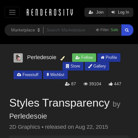
Join
Log In
Filter:
Safe
Perledesoie
Follow
Profile
Store
Gallery
Freestuff
Wishlist
87
39104
447
Styles Transparency
by
Perledesoie
2D Graphics
•
released on
Aug 22, 2015