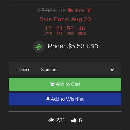
$7.90
USD
30% Off
Sale Ends:
Aug 20
12
:
21
:
59
:
46
DAYS
HRS
MINS
SECS
Price: $5.53
USD
License
—
Standard
Add to Cart
Add to Wishlist
231
6